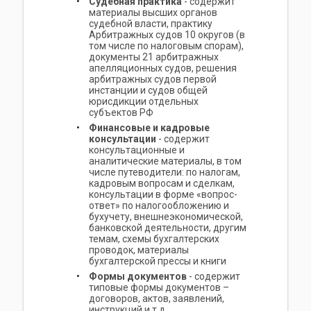
Судебная практика
- содержит
материалы высших органов
судебной власти, практику
Арбитражных судов 10 округов (в
том числе по налоговым спорам),
документы 21 арбитражных
апелляционных судов, решения
арбитражных судов первой
инстанции и судов общей
юрисдикции отдельных
субъектов РФ
Финансовые и кадровые
консультации
- содержит
консультационные и
аналитические материалы, в том
числе путеводители: по налогам,
кадровым вопросам и сделкам,
консультации в форме «вопрос-
ответ» по налогообложению и
бухучету, внешнеэкономической,
банковской деятельности, другим
темам, схемы бухгалтерских
проводок, материалы
бухгалтерской прессы и книги
Формы документов
- содержит
типовые формы документов –
договоров, актов, заявлений,
инструкций и т.д.